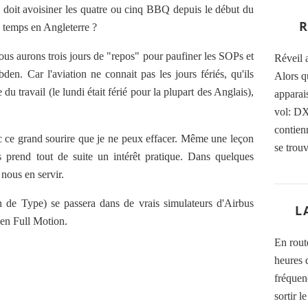
 doit avoisiner les quatre ou cinq BBQ depuis le début du
R
le temps en Angleterre ?
s aurons trois jours de "repos" pour paufiner les SOPs et
Réveil 
en. Car l'aviation ne connait pas les jours fériés, qu'ils
Alors q
du travail (le lundi était férié pour la plupart des Anglais),
apparais
vol: D
contien
ec ce grand sourire que je ne peux effacer. Même une leçon
se trou
tes prend tout de suite un intérêt pratique. Dans quelques
 nous en servir.
n de Type) se passera dans de vrais simulateurs d'Airbus
L
en Full Motion.
En rout
heures d
fréquen
!
sortir 