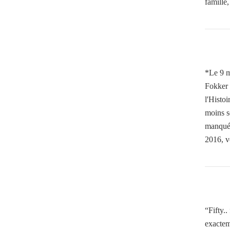
famille,
*Le 9 m
Fokker 
l'Histo
moins se
manqué 
2016, 
“Fifty..
exactem