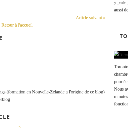
y parle
aussi de
Article suivant »
Retour à l'accueil
TO
E
Toront
chambre
pour écr
Nous av
s (formation en Nouvelle-Zelande a l'origine de ce blog)
minutes 
erblog
fonction
CLE