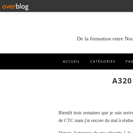
De la formation entre Nou
ACCUEIL
CATÉGORIES
PA
A320
Bientôt trois semaines que je suis arr
de CTC mais j'ai encore du mal à réaliser
Depuis l'annonce de ma réussite à la s