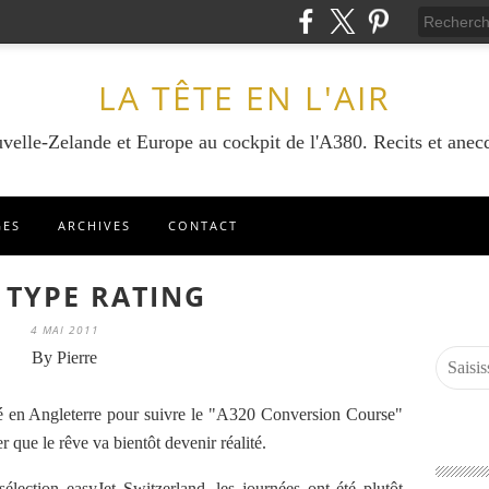
LA TÊTE EN L'AIR
velle-Zelande et Europe au cockpit de l'A380. Recits et anecd
GES
ARCHIVES
CONTACT
 TYPE RATING
4 MAI 2011
By Pierre
ivé en Angleterre pour suivre le "A320 Conversion Course"
 que le rêve va bientôt devenir réalité.
élection easyJet Switzerland, les journées ont été plutôt