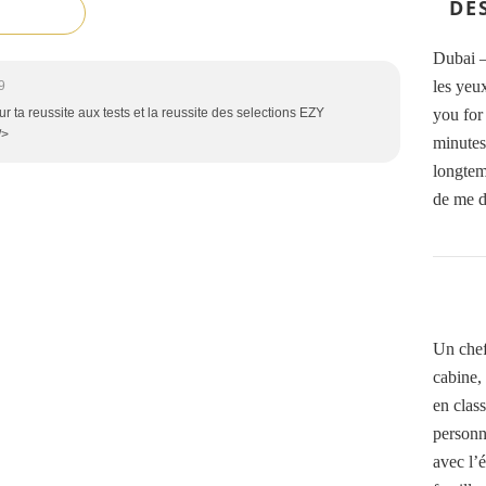
DE
Dubai —
les yeu
9
you for 
our ta reussite aux tests et la reussite des selections EZY
/>
minutes”
longtem
de me d
Un chef
cabine, 
en clas
personn
avec l’