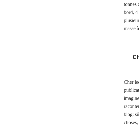
tonnes 
bord, 4
plusieu
masse à
C
Cher le
publicat
imagine
raconter
blog: s
choses,