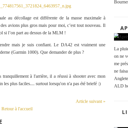
Bournem
male au décollage est différente de la masse maximale à
r des avions plus gros mais pour moi, c’est tout nouveau. Il
AP
l si l’on part au dessus de la MLM !
endre mais je suis confiant. Le DA42 est vraiment une
La pluie
oderne (Garmin 1000). Que demander de plus ?
on ne v
me prés
ne faisa
 tranquillement à l'arrière, il a réussi à shooter avec mon
Angleter
 les plus faciles.... surtout lorsqu'on n'a pas été briefé :)
ALD hol
Article suivant »
Retour à l'accueil
L
E