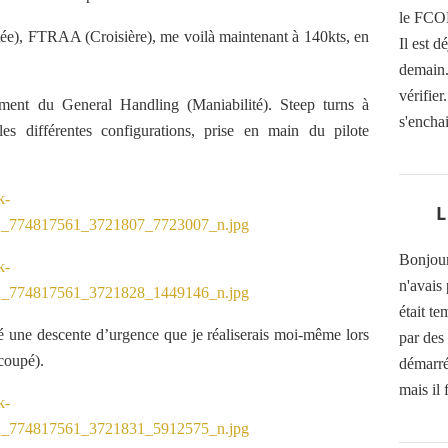
le FCOM
), FTRAA (Croisière), me voilà maintenant à 140kts, en
Il est 
demain. 
vérifier
ment du General Handling (Maniabilité). Steep turns à
s'enchai
es différentes configurations, prise en main du pilote
Bonjour
n'avais 
était t
 une descente d’urgence que je réaliserais moi-même lors
par des 
 coupé).
démarré
mais il 