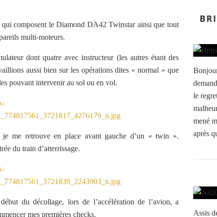
BR
es qui composent le Diamond DA42 Twinstar ainsi que tout
pareils multi-moteurs.
mulateur dont quatre avec instructeur (les autres étant des
aillions aussi bien sur les opérations dites « normal » que
Bonjour
lles pouvant intervenir au sol ou en vol.
demanda
le regr
malheur
mené ma
après qu
, je me retrouve en place avant gauche d’un « twin ».
trée du train d’atterrissage.
ébut du décollage, lors de l’accélération de l’avion, a
Assis d
commencer mes premières checks.