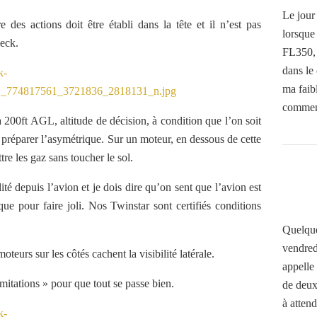
Le jour
e des actions doit être établi dans la tête et il n’est pas
lorsque
heck.
FL350, 
dans le 
ma faib
commenc
à 200ft AGL, altitude de décision, à condition que l’on soit
ur préparer l’asymétrique. Sur un moteur, en dessous de cette
ttre les gaz sans toucher le sol.
ité depuis l’avion et je dois dire qu’on sent que l’avion est
 que pour faire joli. Nos Twinstar sont certifiés conditions
Quelque
vendred
oteurs sur les côtés cachent la visibilité latérale.
appelle
limitations » pour que tout se passe bien.
de deux
à attend