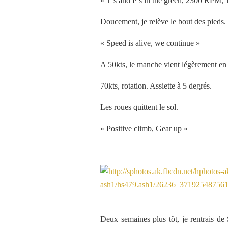
« T’s and P’s in the green, 2300 RPM,
Doucement, je relève le bout des pieds. 
« Speed is alive, we continue »
A 50kts, le manche vient légèrement en 
70kts, rotation. Assiette à 5 degrés.
Les roues quittent le sol.
« Positive climb, Gear up »
Deux semaines plus tôt, je rentrais de