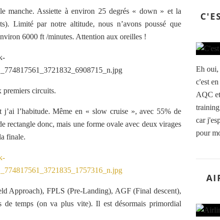
r le manche. Assiette à environ 25 degrés « down » et la
C'E
s). Limité par notre altitude, nous n’avons poussé que
nviron 6000 ft /minutes. Attention aux oreilles !
Eh oui,
c'est e
 premiers circuits.
AQC et 
trainin
nt j’ai l’habitude. Même en « slow cruise », avec 55% de
car j'es
 de rectangle donc, mais une forme ovale avec deux virages
pour mo
la finale.
AI
ld Approach), FPLS (Pre-Landing), AGF (Final descent),
de temps (on va plus vite). Il est désormais primordial