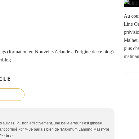
Au cour
Line Or
prévisi
Malheur
plus ch
s (formation en Nouvelle-Zelande a l'origine de ce blog)
matinau
erblog
CLE
us suiviez :P... non effectivement, une belle erreur s'est glissée
nant corrigé.<br /> Je parlais bien de "Maximum Landing Mass"<br
/> <br />