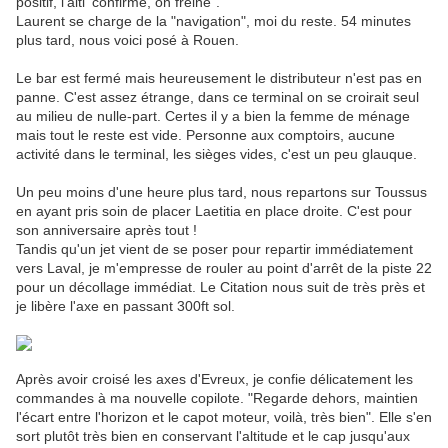
positif, l'alti' confirme, on freine".
Laurent se charge de la "navigation", moi du reste. 54 minutes
plus tard, nous voici posé à Rouen.
Le bar est fermé mais heureusement le distributeur n'est pas en
panne. C'est assez étrange, dans ce terminal on se croirait seul
au milieu de nulle-part. Certes il y a bien la femme de ménage
mais tout le reste est vide. Personne aux comptoirs, aucune
activité dans le terminal, les sièges vides, c'est un peu glauque.
Un peu moins d'une heure plus tard, nous repartons sur Toussus
en ayant pris soin de placer Laetitia en place droite. C'est pour
son anniversaire après tout !
Tandis qu'un jet vient de se poser pour repartir immédiatement
vers Laval, je m'empresse de rouler au point d'arrêt de la piste 22
pour un décollage immédiat. Le Citation nous suit de très près et
je libère l'axe en passant 300ft sol.
Après avoir croisé les axes d'Evreux, je confie délicatement les
commandes à ma nouvelle copilote. "Regarde dehors, maintien
l'écart entre l'horizon et le capot moteur, voilà, très bien". Elle s'en
sort plutôt très bien en conservant l'altitude et le cap jusqu'aux