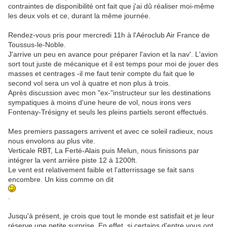
contraintes de disponibilité ont fait que j'ai dû réaliser moi-même
les deux vols et ce, durant la même journée.
Rendez-vous pris pour mercredi 11h à l'Aéroclub Air France de
Toussus-le-Noble.
J'arrive un peu en avance pour préparer l'avion et la nav'. L'avion
sort tout juste de mécanique et il est temps pour moi de jouer des
masses et centrages -il me faut tenir compte du fait que le
second vol sera un vol à quatre et non plus à trois.
Après discussion avec mon "ex-"instructeur sur les destinations
sympatiques à moins d'une heure de vol, nous irons vers
Fontenay-Trésigny et seuls les pleins partiels seront effectués.
Mes premiers passagers arrivent et avec ce soleil radieux, nous
nous envolons au plus vite.
Verticale RBT, La Ferté-Alais puis Melun, nous finissons par
intégrer la vent arrière piste 12 à 1200ft.
Le vent est relativement faible et l'atterrissage se fait sans
encombre. Un kiss comme on dit
.
Jusqu'à présent, je crois que tout le monde est satisfait et je leur
réserve une petite surprise. En effet, si certains d'entre vous ont