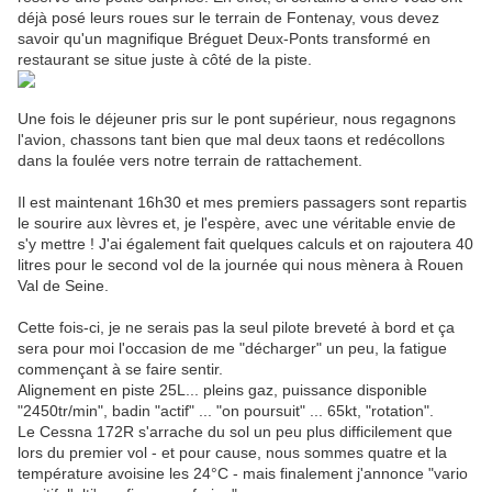
déjà posé leurs roues sur le terrain de Fontenay, vous devez
savoir qu'un magnifique Bréguet Deux-Ponts transformé en
restaurant se situe juste à côté de la piste.
Une fois le déjeuner pris sur le pont supérieur, nous regagnons
l'avion, chassons tant bien que mal deux taons et redécollons
dans la foulée vers notre terrain de rattachement.
Il est maintenant 16h30 et mes premiers passagers sont repartis
le sourire aux lèvres et, je l'espère, avec une véritable envie de
s'y mettre ! J'ai également fait quelques calculs et on rajoutera 40
litres pour le second vol de la journée qui nous mènera à Rouen
Val de Seine.
Cette fois-ci, je ne serais pas la seul pilote breveté à bord et ça
sera pour moi l'occasion de me "décharger" un peu, la fatigue
commençant à se faire sentir.
Alignement en piste 25L... pleins gaz, puissance disponible
"2450tr/min", badin "actif" ... "on poursuit" ... 65kt, "rotation".
Le Cessna 172R s'arrache du sol un peu plus difficilement que
lors du premier vol - et pour cause, nous sommes quatre et la
température avoisine les 24°C - mais finalement j'annonce "vario