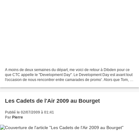
A moins de deux semaines du départ, me voici de retour à Dibden pour ce
que CTC appelle le "Development Day". Le Development Day est avant tout
l'occasion de nous rencontrer entre camarades de promo'. Alors que Tom, un
des cadets de la 77, est venu me...
Les Cadets de l'Air 2009 au Bourget
Publié le 02/07/2009 à 01:41
Par
Pierre