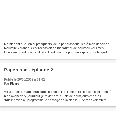
Maintenant que j'en ai presque fini de la paperasserie liée à mon départ en
Nouvelle-Zélande, c'est l'occasion de me tourner de nouveau vers mes
loisirs aéronautique habituels. Il faut dire que pour un aspirant pilote, qu'il
souhaite s'orienter vers la...
Paperasse - épisode 2
Publié le 20/05/2009 à 01:01
Par
Pierre
Voila un mois maintenant que ce blog est en ligne et les choses continuent à
bien avancer. Aujourd'hui, je reviens tout juste de deux jours chez les
"british" avec au programme le passage de la classe 1. Après avoir atterri à
Heathrow ce lundi 18 mai...