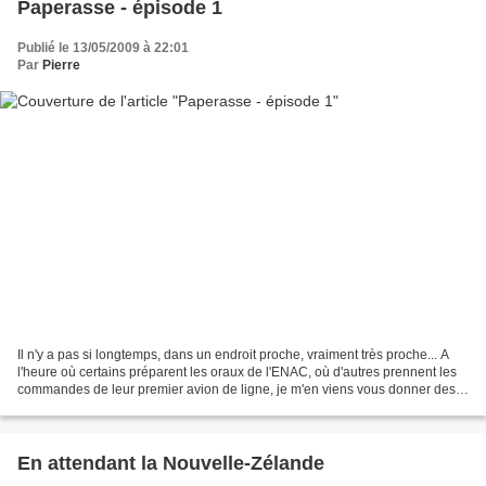
Paperasse - épisode 1
Publié le 13/05/2009 à 22:01
Par
Pierre
Il n'y a pas si longtemps, dans un endroit proche, vraiment très proche... A
l'heure où certains préparent les oraux de l'ENAC, où d'autres prennent les
commandes de leur premier avion de ligne, je m'en viens vous donner des
nouvelles du front.... J'ai...
En attendant la Nouvelle-Zélande