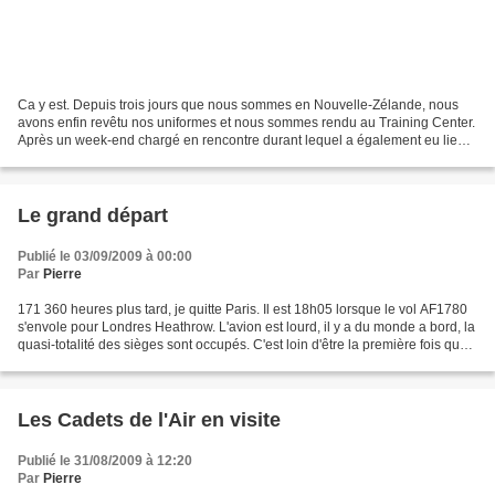
Ca y est. Depuis trois jours que nous sommes en Nouvelle-Zélande, nous
avons enfin revêtu nos uniformes et nous sommes rendu au Training Center.
Après un week-end chargé en rencontre durant lequel a également eu lieu
notre "initiation", nous voici donc...
Le grand départ
Publié le 03/09/2009 à 00:00
Par
Pierre
171 360 heures plus tard, je quitte Paris. Il est 18h05 lorsque le vol AF1780
s'envole pour Londres Heathrow. L'avion est lourd, il y a du monde a bord, la
quasi-totalité des sièges sont occupés. C'est loin d'être la première fois que
j'effectue cette...
Les Cadets de l'Air en visite
Publié le 31/08/2009 à 12:20
Par
Pierre